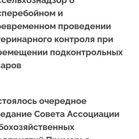
ссельхознадзор о
сперебойном и
оевременном проведении
теринарного контроля при
ремещении подконтрольных
варов
стоялось очередное
седание Совета Ассоциации
бохозяйственных