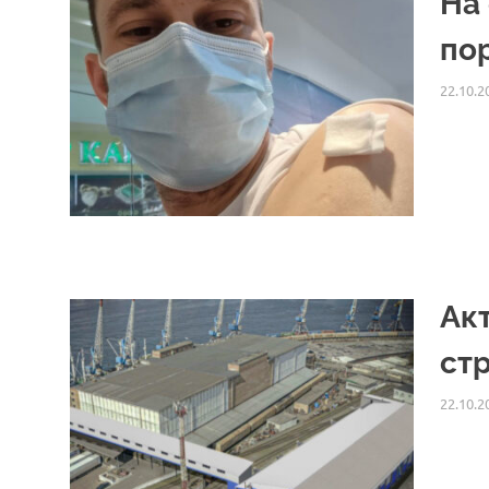
На
по
22.10.2
Ак
ст
22.10.2