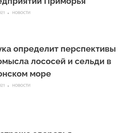
едприятий Приморья
021
ARPP
НОВОСТИ
ука определит перспективы
омысла лососей и сельди в
онском море
021
ARPP
НОВОСТИ