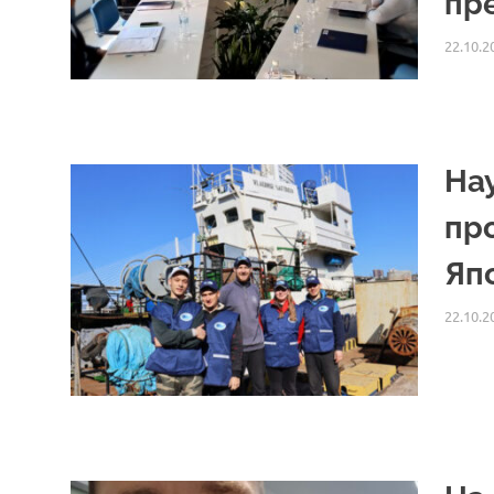
пр
22.10.2
На
пр
Яп
22.10.2