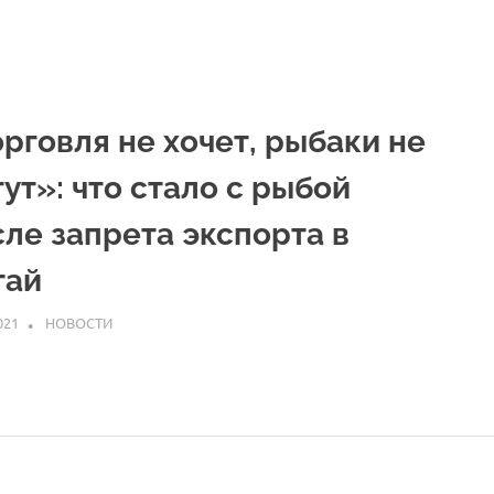
рговля не хочет, рыбаки не
ут»: что стало с рыбой
сле запрета экспорта в
тай
021
ARPP
НОВОСТИ