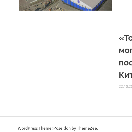
«То
мог
по
Ки
22.10.2
WordPress Theme: Poseidon by
ThemeZee
.