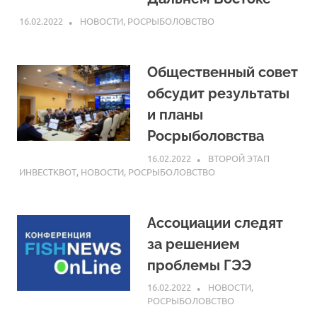
16.02.2022
ARPP
НОВОСТИ
,
РОСРЫБОЛОВСТВО
Общественный совет
обсудит результаты
и планы
Росрыболовства
16.02.2022
ARPP
ВТОРОЙ ЭТАП
ИНВЕСТКВОТ
,
НОВОСТИ
,
РОСРЫБОЛОВСТВО
Ассоциации следят
за решением
проблемы ГЭЭ
16.02.2022
ARPP
НОВОСТИ
,
РОСРЫБОЛОВСТВО