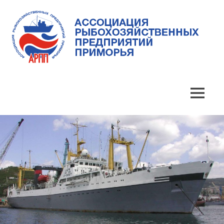
Skip
to
content
Ассоциация
Ассоциация
рыбохозяйственных
предприятий
рыбохозяйственных
MENU
Приморья
предприятий
Приморья