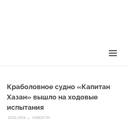
Skip
to
content
Ассоциация
Ассоциация
рыбохозяйственных
предприятий
рыбохозяйственных
MENU
Приморья
предприятий
Приморья
Краболовное судно «Капитан
Хазан» вышло на ходовые
испытания
20.02.2024
ARPP
НОВОСТИ