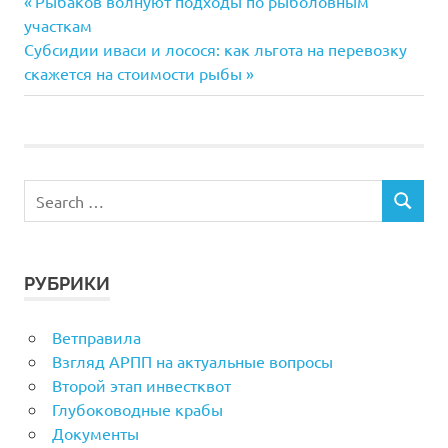
Previous
Навигация
Рыбаков волнуют подходы по рыболовным
Post:
участкам
по
Next
Субсидии иваси и лосося: как льгота на перевозку
Post:
скажется на стоимости рыбы
записям
РУБРИКИ
Ветправила
Взгляд АРПП на актуальные вопросы
Второй этап инвестквот
Глубоководные крабы
Документы