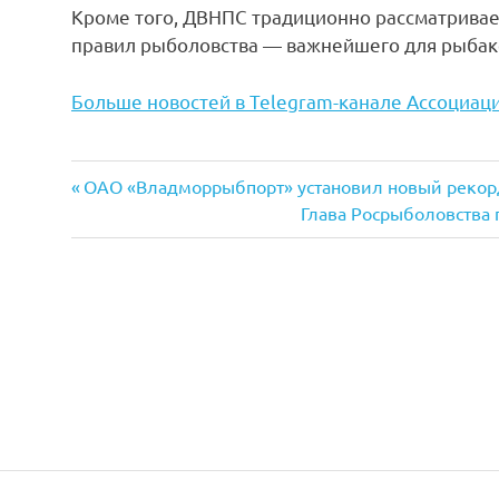
Кроме того, ДВНПС традиционно рассматрива
правил рыболовства — важнейшего для рыбак
Больше новостей в Telegram-канале Ассоциац
Previous
Навигация
ОАО «Владморрыбпорт» установил новый рекорд
Post:
Next
Глава Росрыболовства
по
Post:
записям