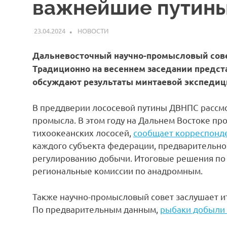
важнейшие путины
23.04.2024
ARPP
НОВОСТИ
Дальневосточный научно-промысловый совет
Традиционно на весеннем заседании предста
обсуждают результаты минтаевой экспедици
В преддверии лососевой путины ДВНПС рассмо
промысла. В этом году на Дальнем Востоке про
тихоокеанских лососей,
сообщает корреспонде
каждого субъекта федерации, предварительно
регулированию добычи. Итоговые решения по 
региональные комиссии по анадромным.
Также научно-промысловый совет заслушает ит
По предварительным данным,
рыбаки добыли 