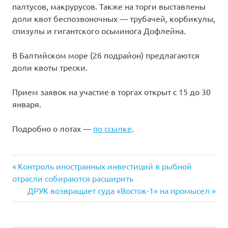
палтусов, макрурусов. Также на торги выставлены
доли квот беспозвоночных — трубачей, корбикулы,
спизулы и гигантского осьминога Дофлейна.
В Балтийском море (26 подрайон) предлагаются
доли квоты трески.
Прием заявок на участие в торгах открыт с 15 до 30
января.
Подробно о лотах —
по ссылке
.
Previous
Навигация
Контроль иностранных инвестиций в рыбной
Post:
отрасли собираются расширить
по
Next
ДРУК возвращает суда «Восток-1» на промысел
Post:
записям