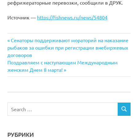
рефрижераторные перевозки, сообщили в ДРУК.
Источник —
https://fishnews.ru/news/54804
Previous
Навигация
Сенаторы поддерживают мораторий на наказание
Post:
рыбаков за ошибки при регистрации внебиржевых
по
договоров
Next
Поздравляем с наступающим Международным
записям
Post:
женским Днем 8 марта!
РУБРИКИ