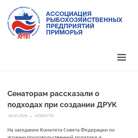
Skip
to
content
Ассоциация
Ассоциация
рыбохозяйственных
предприятий
рыбохозяйственных
MENU
Приморья
предприятий
Приморья
Сенаторам рассказали о
подходах при создании ДРУК
06.03.2026
ARPP
НОВОСТИ
На заседании Комитета Совета Федерации по
аграрно-продовольственной политике и