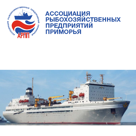
Skip
to
content
Ассоциация
Ассоциация
рыбохозяйственных
предприятий
рыбохозяйственных
MENU
Приморья
предприятий
Приморья