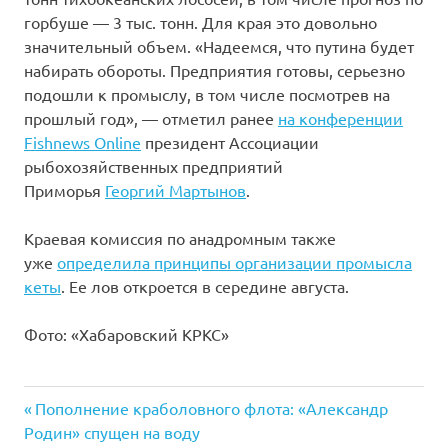
горбуше — 3 тыс. тонн. Для края это довольно
значительный объем. «Надеемся, что путина будет
набирать обороты. Предприятия готовы, серьезно
подошли к промыслу, в том числе посмотрев на
прошлый год», — отметил ранее
на конференции
Fishnews Online
президент Ассоциации
рыбохозяйственных предприятий
Приморья
Георгий Мартынов
.
Краевая комиссия по анадромным также
уже
определила принципы организации промысла
кеты
. Ее лов откроется в середине августа.
Фото: «Хабаровский КРКС»
Previous
Навигация
Пополнение краболовного флота: «Александр
Post:
Родин» спущен на воду