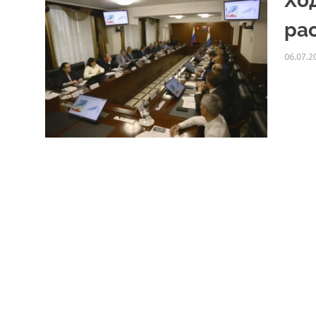
Хо
ра
06.07.2