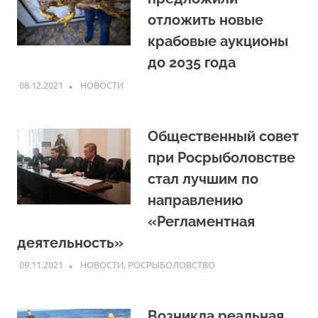
отложить новые
крабовые аукционы
до 2035 года
08.12.2021
ARPP
НОВОСТИ
Общественный совет
при Росрыболовстве
стал лучшим по
направлению
«Регламентная
деятельность»
09.11.2021
ARPP
НОВОСТИ
,
РОСРЫБОЛОВСТВО
Возникла реальная