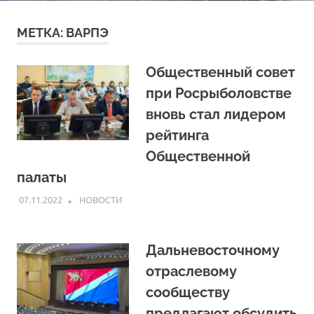
МЕТКА:
ВАРПЭ
Общественный совет
при Росрыболовстве
вновь стал лидером
рейтинга
Общественной
палаты
07.11.2022
ARPP
НОВОСТИ
Дальневосточному
отраслевому
сообществу
предлагают обсудить