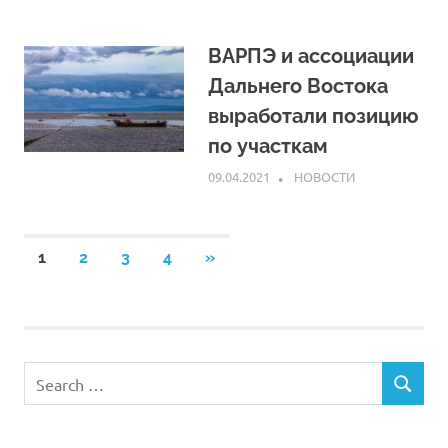
ВАРПЭ и ассоциации
Дальнего Востока
выработали позицию
по участкам
09.04.2021
ARPP
НОВОСТИ
Навигация
NEXT
1
2
3
4
»
POSTS
по
записям