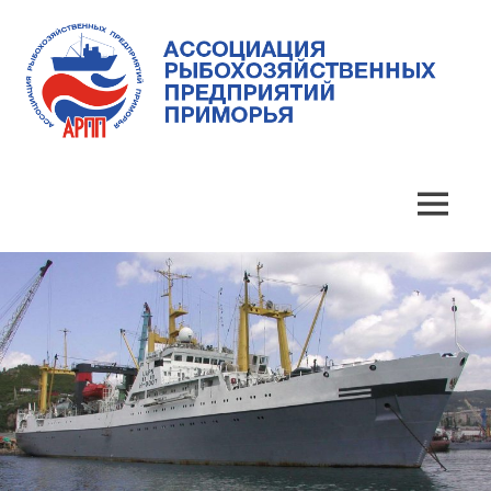
Skip
to
content
Ассоциация
Ассоциация
рыбохозяйственных
предприятий
рыбохозяйственных
MENU
Приморья
предприятий
Приморья