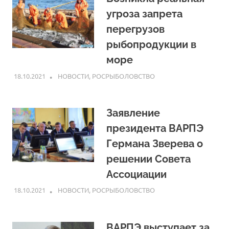
угроза запрета
перегрузов
рыбопродукции в
море
18.10.2021
ARPP
НОВОСТИ
,
РОСРЫБОЛОВСТВО
Заявление
президента ВАРПЭ
Германа Зверева о
решении Совета
Ассоциации
18.10.2021
ARPP
НОВОСТИ
,
РОСРЫБОЛОВСТВО
ВАРПЭ выступает за