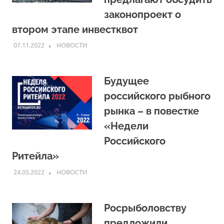
законопроект о
втором этапе инвестквот
07.11.2022
ARPP
НОВОСТИ
Будущее
российского рыбного
рынка – в повестке
«Недели
Российского
Ритейла»
24.05.2022
ARPP
НОВОСТИ
Росрыболовству
предложили