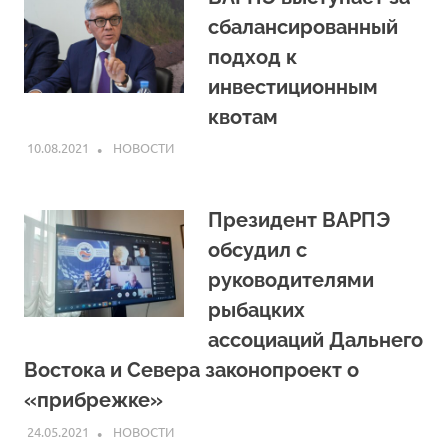
сбалансированный
подход к
инвестиционным
квотам
10.08.2021
ARPP
НОВОСТИ
Президент ВАРПЭ
обсудил с
руководителями
рыбацких
ассоциаций Дальнего
Востока и Севера законопроект о
«прибрежке»
24.05.2021
ARPP
НОВОСТИ