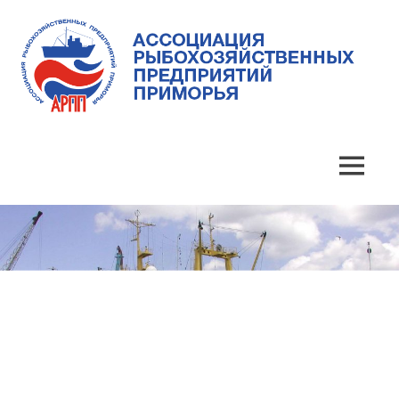
Skip
to
content
Ассоциация
Ассоциация
рыбохозяйственных
предприятий
рыбохозяйственных
MENU
Приморья
предприятий
Приморья