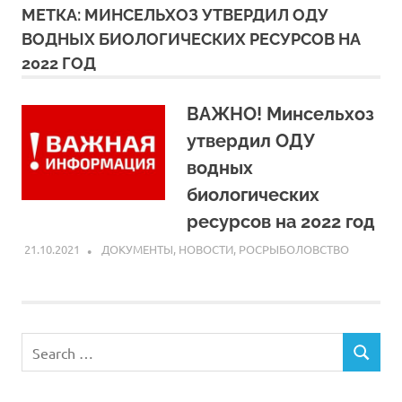
МЕТКА:
МИНСЕЛЬХОЗ УТВЕРДИЛ ОДУ
ВОДНЫХ БИОЛОГИЧЕСКИХ РЕСУРСОВ НА
2022 ГОД
ВАЖНО! Минсельхоз
утвердил ОДУ
водных
биологических
ресурсов на 2022 год
21.10.2021
ARPP
ДОКУМЕНТЫ
,
НОВОСТИ
,
РОСРЫБОЛОВСТВО