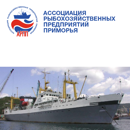
Skip
to
content
Ассоциация
Ассоциация
рыбохозяйственных
предприятий
рыбохозяйственных
MENU
Приморья
предприятий
Приморья