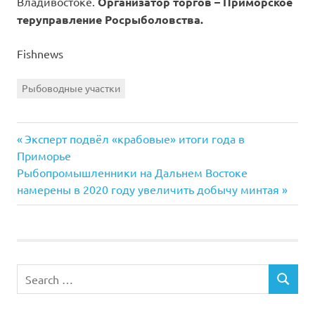
Владивостоке.
Организатор торгов – Приморское
теруправление Росрыболовства.
Fishnews
Рыбоводные участки
Previous
Навигация
Эксперт подвёл «крабовые» итоги года в
Post:
Приморье
по
Next
Рыбопромышленники на Дальнем Востоке
Post:
намерены в 2020 году увеличить добычу минтая
записям