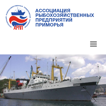
Skip
to
content
Ассоциация
Ассоциация
рыбохозяйственных
предприятий
рыбохозяйственных
MENU
Приморья
предприятий
Приморья