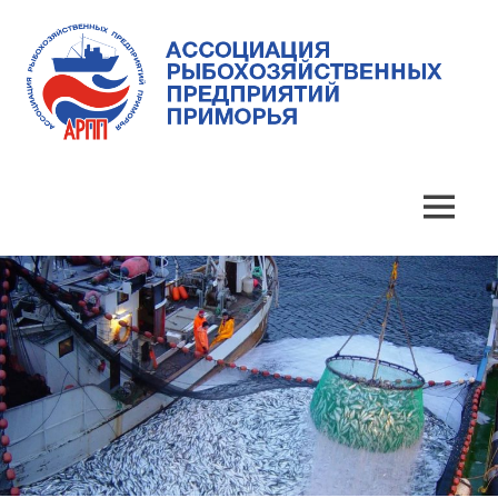
Skip
to
content
Ассоциация
Ассоциация
рыбохозяйственных
предприятий
рыбохозяйственных
MENU
Приморья
предприятий
Приморья