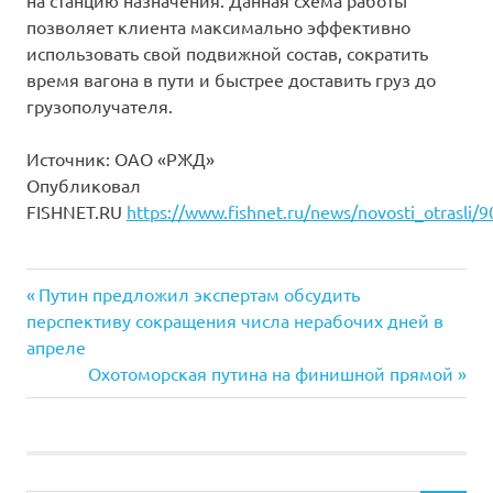
на станцию назначения. Данная схема работы
позволяет клиента максимально эффективно
использовать свой подвижной состав, сократить
время вагона в пути и быстрее доставить груз до
грузополучателя.
Источник: ОАО «РЖД»
Опубликовал
FISHNET.RU
https://www.fishnet.ru/news/novosti_otrasli/
Previous
Навигация
Путин предложил экспертам обсудить
Post:
перспективу сокращения числа нерабочих дней в
по
апреле
Next
Охотоморская путина на финишной прямой
записям
Post: