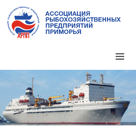
Skip
to
content
Ассоциация
Ассоциация
рыбохозяйственных
предприятий
рыбохозяйственных
MENU
Приморья
предприятий
Приморья