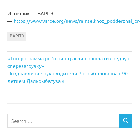
Источник — ВАРПЭ
—
https://www.varpe.org/news/minselkhoz_podderzhal_pre
ВАРПЭ
Previous
Навигация
Госпрограмма рыбной отрасли прошла очередную
Post:
«перезагрузку»
по
Next
Поздравление руководителя Росрыболовства с 90-
Post:
летием Дальрыбвтуза
записям