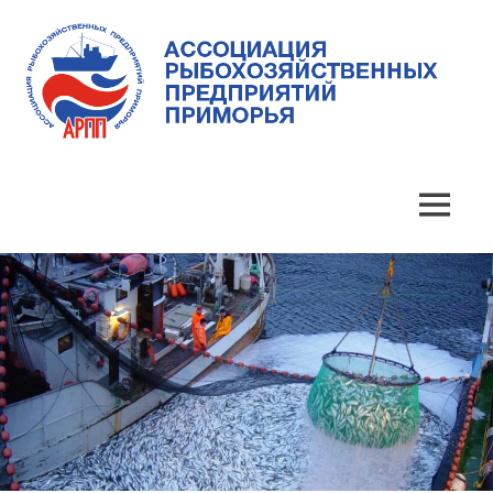
Skip
to
content
Ассоциация
Ассоциация
рыбохозяйственных
предприятий
рыбохозяйственных
MENU
Приморья
предприятий
Приморья