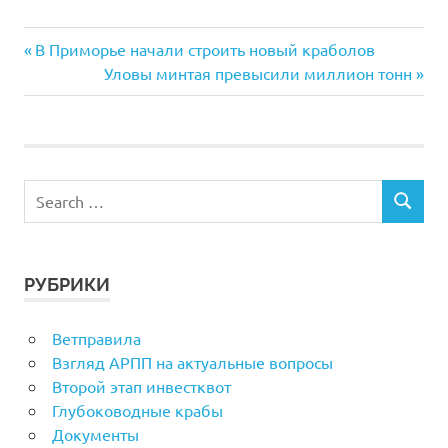
Previous
Навигация
В Приморье начали строить новый краболов
Post:
Next
Уловы минтая превысили миллион тонн
по
Post:
записям
РУБРИКИ
Ветправила
Взгляд АРПП на актуальные вопросы
Второй этап инвестквот
Глубоководные крабы
Документы