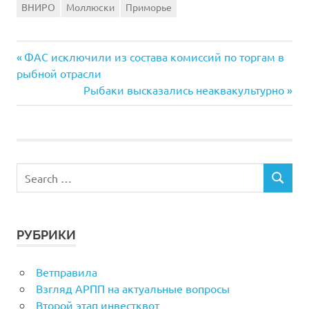
ВНИРО
Моллюски
Приморье
Previous
Навигация
ФАС исключили из состава комиссий по торгам в
Post:
рыбной отрасли
по
Next
Рыбаки высказались неаквакультурно
Post:
записям
РУБРИКИ
Ветправила
Взгляд АРПП на актуальные вопросы
Второй этап инвестквот