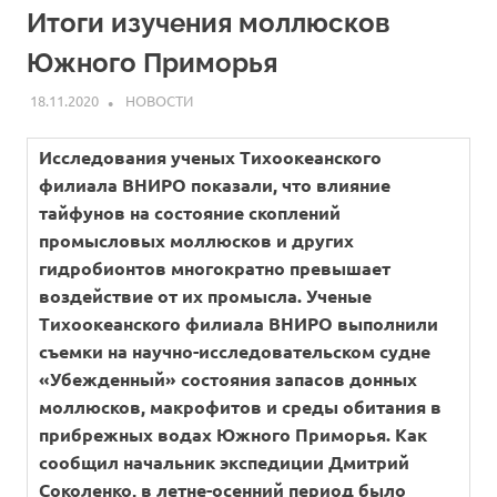
Итоги изучения моллюсков
Южного Приморья
18.11.2020
ARPP
НОВОСТИ
Исследования ученых Тихоокеанского
филиала ВНИРО показали, что влияние
тайфунов на состояние скоплений
промысловых моллюсков и других
гидробионтов многократно превышает
воздействие от их промысла. Ученые
Тихоокеанского филиала ВНИРО выполнили
съемки на научно-исследовательском судне
«Убежденный» состояния запасов донных
моллюсков, макрофитов и среды обитания в
прибрежных водах Южного Приморья. Как
сообщил начальник экспедиции Дмитрий
Соколенко, в летне-осенний период было