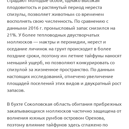
страдают молодые особи, однако высокая
плодовитость и растянутый период нереста
спизулы, позволяет животным со временем
восполнять свою численность. По сравнению с
данными 2016 г. промысловый запас снизился на
21%. У более тепловодных двустворчатых
моллюсков — мактры и перонидии, нерест и
оседание личинок на грунт происходит в более
поздние сроки, поэтому им летние тайфуны наносят
меньший ущерб, но позволяют конкурировать со
спизулой за жизненное пространство. По данным
настоящих исследований, отмечено увеличение
площадей поселений этих видов и двукратный рост
запасов.
В бухте Соколовская область обитания прибрежных
закапывающихся моллюсков частично защищена от
волнения южных румбов островом Орехова,
поэтому влияние тайфунов здесь сглажено по