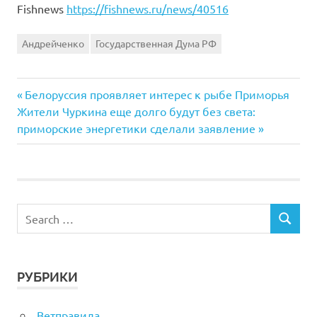
Fishnews
https://fishnews.ru/news/40516
Андрейченко
Государственная Дума РФ
Previous
Навигация
Белоруссия проявляет интерес к рыбе Приморья
Next
Post:
Жители Чуркина еще долго будут без света:
по
Post:
приморские энергетики сделали заявление
записям
РУБРИКИ
Ветправила