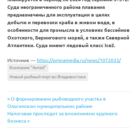
Суда неограниченного района плавания
предназначены для эксплуатации в целях
добычи и перевозки краба в живом виде, в
особенности для промысла в условиях бассейнов
Охотского, Берингового морей, а также Северной
Атлантики. Суда имеют ледовый класс Ice2.
Источник —
https://primamedia.ru/news/1072033/
Компания "Антей"
Новый рыбный порт во Владивостоке
Previous
Навигация
О формировании рыбоводного участка в
Post:
Ольгинском муниципальном районе
по
Next
Налоговая проследит за вложениями крупного
Post:
бизнеса
записям