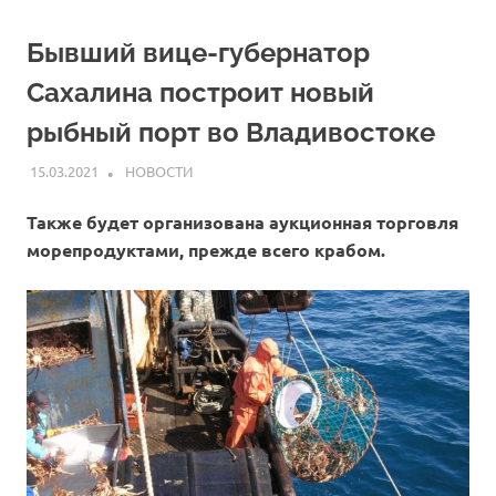
Бывший вице-губернатор
Сахалина построит новый
рыбный порт во Владивостоке
15.03.2021
ARPP
НОВОСТИ
Также будет организована аукционная торговля
морепродуктами, прежде всего крабом.