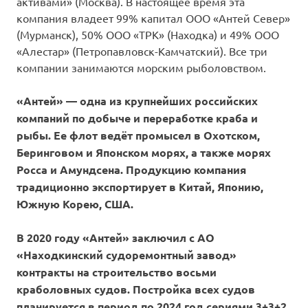
активами» (Москва). В настоящее время эта
компания владеет 99% капитал ООО «Антей Север»
(Мурманск), 50% ООО «ТРК» (Находка) и 49% ООО
«Алестар» (Петропавловск-Камчатский). Все три
компании занимаются морским рыболовством.
«Антей» — одна из крупнейших российских
компаний по добыче и переработке краба и
рыбы. Ее флот ведёт промысел в Охотском,
Беринговом и Японском морях, а также морях
Росса и Амундсена. Продукцию компания
традиционно экспортирует в Китай, Японию,
Южную Корею, США.
В 2020 году «Антей» заключил с АО
«Находкинский судоремонтный завод»
контракты на строительство восьми
краболовных судов. Постройка всех судов
планируется в период по 2024 год сериями 3+3+2.