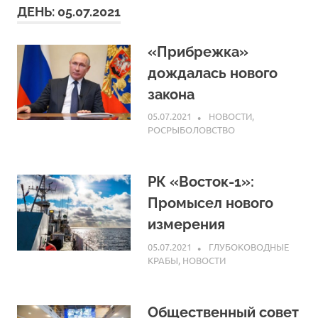
ДЕНЬ:
05.07.2021
«Прибрежка»
дождалась нового
закона
05.07.2021
ARPP
НОВОСТИ
,
РОСРЫБОЛОВСТВО
РК «Восток-1»:
Промысел нового
измерения
05.07.2021
ARPP
ГЛУБОКОВОДНЫЕ
КРАБЫ
,
НОВОСТИ
Общественный совет