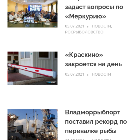
задаст вопросы по
«Меркурию»
05.07.2021
ARPP
НОВОСТИ
,
РОСРЫБОЛОВСТВО
«Краскино»
закроется на день
05.07.2021
ARPP
НОВОСТИ
Владморрыбпорт
поставил рекорд по
перевалке рыбы