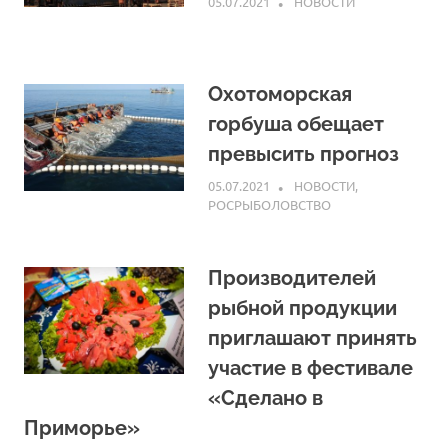
05.07.2021
ARPP
НОВОСТИ
Охотоморская
горбуша обещает
превысить прогноз
05.07.2021
ARPP
НОВОСТИ
,
РОСРЫБОЛОВСТВО
Производителей
рыбной продукции
приглашают принять
участие в фестивале
«Сделано в
Приморье»