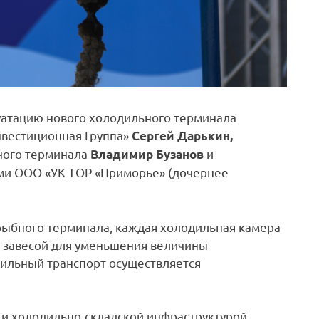
луатацию нового холодильного терминала
нвестиционная Группа»
Сергей Дарькин,
ного терминала
и
Владимир Бузанов
ами ООО «УК ТОР «Приморье» (дочернее
рыбного терминала, каждая холодильная камера
 завесой для уменьшения величины
бильный транспорт осуществляется
и холодильно-складской инфраструктурой