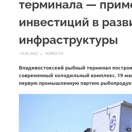
терминала — прим
инвестиций в разв
инфраструктуры
19.05.2022
ARPP
НОВОСТИ
Владивостокский рыбный терминал построил
современный холодильный комплекс.
19 ма
первую промышленную партию рыбопродук