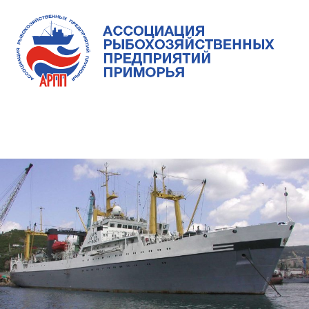
Skip
to
content
Ассоциация
Ассоциация
рыбохозяйственных
предприятий
рыбохозяйственных
MENU
Приморья
предприятий
Приморья