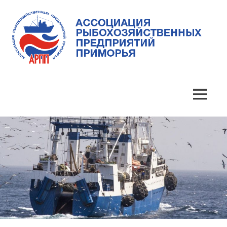
Skip
to
content
Ассоциация
Ассоциация
рыбохозяйственных
предприятий
рыбохозяйственных
MENU
Приморья
предприятий
Приморья