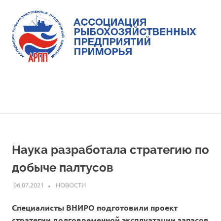
Skip
to
content
Ассоциация
Ассоциация
рыбохозяйственных
предприятий
рыбохозяйственных
MENU
Приморья
предприятий
Приморья
Наука разработала стратегию по
добыче палтусов
06.07.2021
ARPP
НОВОСТИ
Специалисты ВНИРО подготовили проект
стратегии долговременной эксплуатации запасов