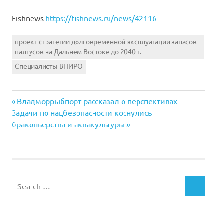
Fishnews
https://fishnews.ru/news/42116
проект стратегии долговременной эксплуатации запасов
палтусов на Дальнем Востоке до 2040 г.
Специалисты ВНИРО
Previous
Навигация
Владморрыбпорт рассказал о перспективах
Next
Post:
Задачи по нацбезопасности коснулись
по
Post:
браконьерства и аквакультуры
записям