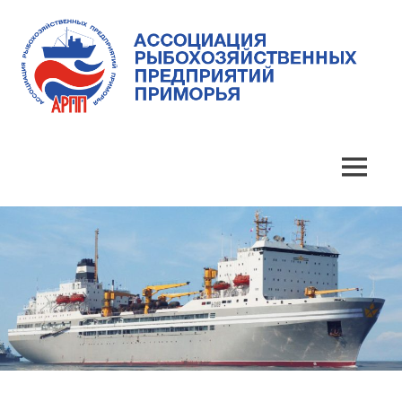
Skip
to
content
Ассоциация
Ассоциация
рыбохозяйственных
предприятий
рыбохозяйственных
MENU
Приморья
предприятий
Приморья