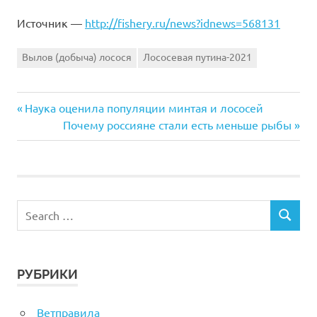
Источник —
http://fishery.ru/news?idnews=568131
Вылов (добыча) лосося
Лососевая путина-2021
Previous
Навигация
Наука оценила популяции минтая и лососей
Post:
Next
Почему россияне стали есть меньше рыбы
по
Post:
записям
РУБРИКИ
Ветправила