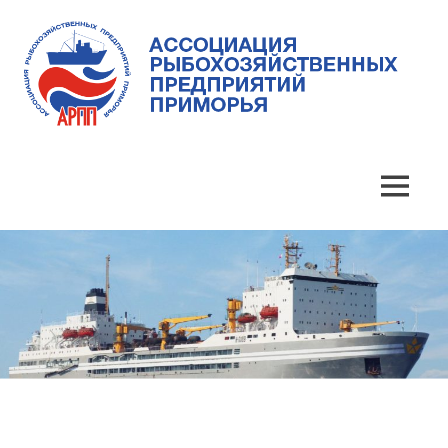
Skip
to
content
Ассоциация
Ассоциация
рыбохозяйственных
предприятий
рыбохозяйственных
MENU
Приморья
предприятий
Приморья